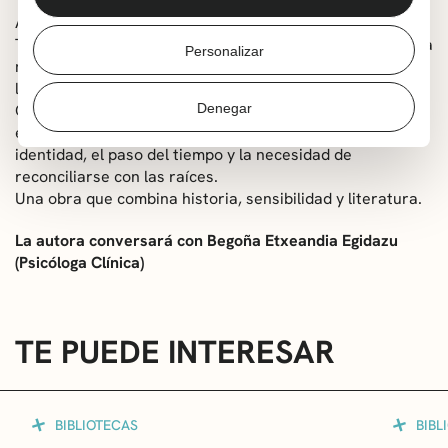
Ambientada entre el País Vasco de los años 50 y la
Toscana italiana de hoy, Luciérnagas en la Toscana es una
Personalizar
metanovela —una novela dentro de otra novela—sobre
la memoria, el amor y el legado generacional.
Con un lenguaje cuidado y un profundo trasfondo
Denegar
emocional, la autora nos invita a reflexionar sobre la
identidad, el paso del tiempo y la necesidad de
reconciliarse con las raíces.
Una obra que combina historia, sensibilidad y literatura.
La autora conversará con Begoña Etxeandia Egidazu
(Psicóloga Clínica)
TE PUEDE INTERESAR
BIBLIOTECAS
BIBL