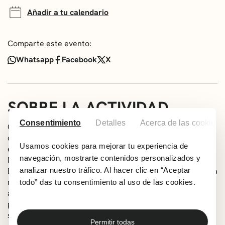
Añadir a tu calendario
Comparte este evento:
Whatsapp
Facebook
X
SOBRE LA ACTIVIDAD
Consentimiento
Detalles
Acerca de las cookies
Cuando Mercedes, ya jubilada, va a su casa de verano
donde custodia objetos y recuerdos familiares, entre
Usamos cookies para mejorar tu experiencia de
ellos encontrará un tesoro: una novela inédita titulada
navegación, mostrarte contenidos personalizados y
Nido de Gaviotas.
Ese hallazgo abrirá una puerta al pasado: a la vida de una
analizar nuestro tráfico. Al hacer clic en “Aceptar
mujer que amó, sufrió y escribió en silencio durante los
todo” das tu consentimiento al uso de las cookies.
años de la posguerra española. Entre recuerdos y
paisajes, la hija va reconstruyendo no solo la historia de
su madre, sino también la suya propia.
Permitir todas