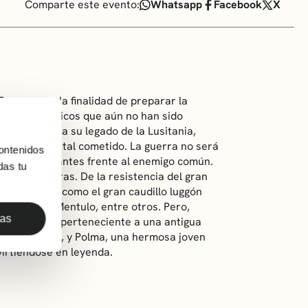
Comparte este evento:
Whatsapp
Facebook
X
rraco con la finalidad de preparar la
tures, los únicos que aún no han sido
Caesar envía a su legado de la Lusitania,
legiones para tal cometido. La guerra no será
ontenidos
a como nunca antes frente al enemigo común.
das tu
máticas guerras. De la resistencia del gran
ariopintos, como el gran caudillo luggón
avo kushita Mentulo, entre otros. Pero,
das
 un montañés perteneciente a una antigua
os de Bodo», y Polma, una hermosa joven
virtiéndose en leyenda.