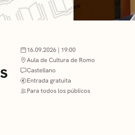
NOTICIAS
GETXO KULTU
16.09.2026 | 19:00
ASOCIACIONES
Aula de Cultura de Romo
os
Castellano
Entrada gratuita
Para todos los públicos