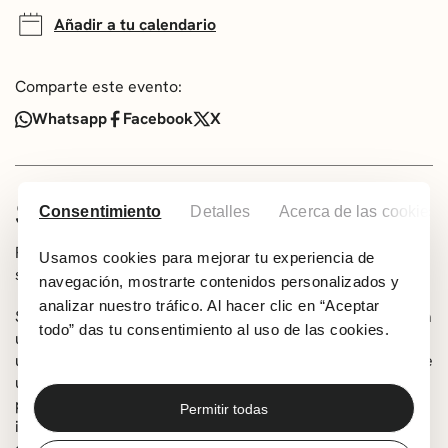
Añadir a tu calendario
Comparte este evento:
Whatsapp
Facebook
X
SOBRE LA ACTIVIDAD
Consentimiento
Detalles
Acerca de las cookies
Presentación de libro El palacio de sotomayor a cargo de
Usamos cookies para mejorar tu experiencia de
su autor Iñaki Bernaola
navegación, mostrarte contenidos personalizados y
analizar nuestro tráfico. Al hacer clic en “Aceptar
Sinopsis: Un joven maestro de escuela recién destinado a
todo” das tu consentimiento al uso de las cookies.
un pequeño pueblo asturiano descubre la existencia de
un soberbio palacio de principios del siglo XX en medio de
una antigua finca nobiliaria, situada a poca distancia del
pueblo. Intrigado y, a la vez, fascinado por el hallazgo,
Permitir todas
intentará descubrir los misterios que rodean el viejo