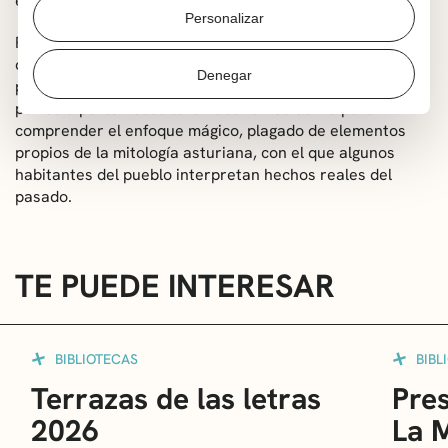
edificio en la actualidad deshabitado.
Personalizar
Para ello deberá hacer frente a dificultades de todo tipo,
desde relatos tergiversados al interés de varias
Denegar
personas por no desenterrar un pasado vergonzoso; y
por otra parte necesitará hacer un esfuerzo para
comprender el enfoque mágico, plagado de elementos
propios de la mitología asturiana, con el que algunos
habitantes del pueblo interpretan hechos reales del
pasado.
TE PUEDE INTERESAR
BIBLIOTECAS
BIBL
Terrazas de las letras
Pres
2026
La 