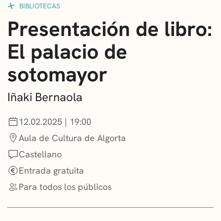
BIBLIOTECAS
CONVOCATORIAS
Presentación de libro:
NOTICIAS
El palacio de
GETXO KULTURA
sotomayor
ASOCIACIONES CULTURALES
Iñaki Bernaola
12.02.2025 | 19:00
Aula de Cultura de Algorta
Castellano
Entrada gratuita
Para todos los públicos