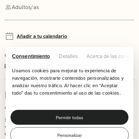
Adultos/as
Añadir a tu calendario
Comparte este evento:
Consentimiento
Detalles
Acerca de las cookies
Whatsapp
Facebook
X
Usamos cookies para mejorar tu experiencia de
navegación, mostrarte contenidos personalizados y
analizar nuestro tráfico. Al hacer clic en “Aceptar
INFORMACIÓN
todo” das tu consentimiento al uso de las cookies.
A cargo de su autor, Kepa Diéguez
Permitir todas
Sinopsis: El protagonista principal de este libro es el
viajero de la era. A diferencia de un viajero del tiempo,
éste no retrocede a lo largo del tiempo, sino que siempre
Personalizar