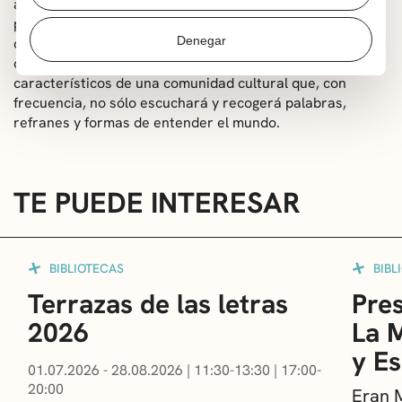
avanza, pueblo a pueblo, tratando de recopilar los
palabrejas que se emplean en las conversaciones
Denegar
cotidianas – palabras sobre el tiempo –, convencido de
que las palabras son uno de los representantes más
característicos de una comunidad cultural que, con
frecuencia, no sólo escuchará y recogerá palabras,
refranes y formas de entender el mundo.
TE PUEDE INTERESAR
BIBLIOTECAS
BIBL
Terrazas de las letras
Pres
2026
La 
y E
01.07.2026 - 28.08.2026
|
11:30-13:30
|
17:00-
20:00
Eran 