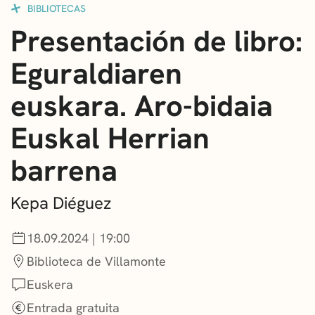
BIBLIOTECAS
CONVOCATORIAS
Presentación de libro:
NOTICIAS
Eguraldiaren
GETXO KULTURA
euskara. Aro-bidaia
ASOCIACIONES CULTURALES
Euskal Herrian
barrena
Kepa Diéguez
18.09.2024 | 19:00
Biblioteca de Villamonte
Euskera
Entrada gratuita