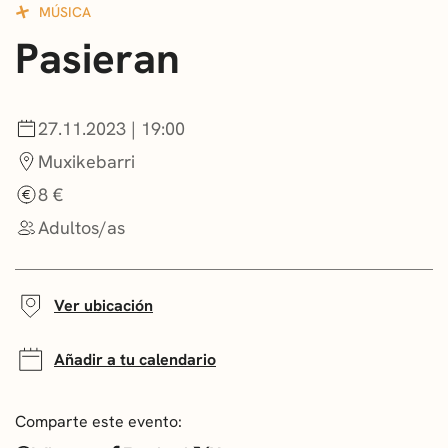
MÚSICA
CONVOCATORIAS
Pasieran
NOTICIAS
GETXO KULTURA
27.11.2023 | 19:00
Muxikebarri
ASOCIACIONES CULTURALES
8 €
Adultos/as
Ver ubicación
Añadir a tu calendario
Comparte este evento: