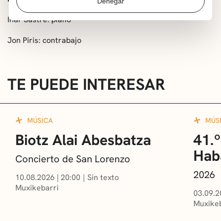
Denegar
Iñar Sastre: piano
Jon Piris: contrabajo
TE PUEDE INTERESAR
MÚSICA
MÚS
Biotz Alai Abesbatza
41.º
Hab
Concierto de San Lorenzo
2026
10.08.2026
|
20:00
Sin texto
Muxikebarri
03.09.2
Muxikeb