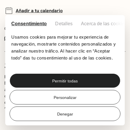
Añadir a tu calendario
Consentimiento
Detalles
Acerca de las cookies
Comparte este evento:
Usamos cookies para mejorar tu experiencia de
Whatsapp
Facebook
X
navegación, mostrarte contenidos personalizados y
analizar nuestro tráfico. Al hacer clic en “Aceptar
todo” das tu consentimiento al uso de las cookies.
SOBRE EL ESPECTÁCULO
Han pasado 50 años desde que bajo los nombres Kixki,
Permitir todas
Mixki y Kaxkamelon este trío de payasos comenzó su
andadura. Con este espectáculo quieren reivindicar el
origen de la profesión. Además de payasadas varias,
Personalizar
cantarán sus canciones de siempre: ‘Paristik natorren’,
‘Txirri, Mirri eta Txiribiton’, ‘Altza, Pelipe!’ …
Denegar