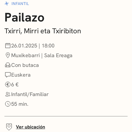
INFANTIL
CONVOCATORIAS
Pailazo
NOTICIAS
Txirri, Mirri eta Txiribiton
GETXO KULTURA
26.01.2025 | 18:00
ASOCIACIONES CULTURALES
Muxikebarri | Sala Ereaga
Con butaca
Euskera
6 €
Infantil/Familiar
55 min.
Ver ubicación