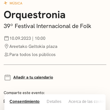
MÚSICA
CONVOCATORIAS
Orquestronia
NOTICIAS
39º Festival Internacional de Folk
GETXO KULTURA
10.09.2023 | 10:00
ASOCIACIONES CULTURALES
Areetako Geltokia plaza
Para todos los públicos
Añadir a tu calendario
Comparte este evento:
Whatsapp
Facebook
X
Consentimiento
Detalles
Acerca de las cookies