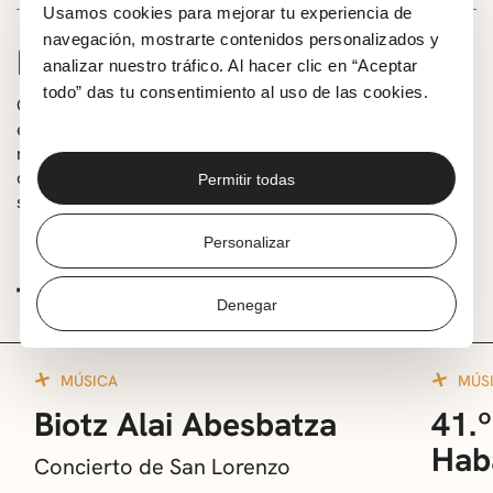
Usamos cookies para mejorar tu experiencia de
navegación, mostrarte contenidos personalizados y
INFORMACIÓN
analizar nuestro tráfico. Al hacer clic en “Aceptar
todo” das tu consentimiento al uso de las cookies.
Orkestronia es una instalación participativa de
experimentación sonora formada por instrumentos
musicales de creación propia. Un recorrido por
diferentes estructuras sonoras, un paseo lleno de
Permitir todas
sorpresas.
Personalizar
TE PUEDE INTERESAR
Denegar
MÚSICA
MÚS
Biotz Alai Abesbatza
41.º
Hab
Concierto de San Lorenzo