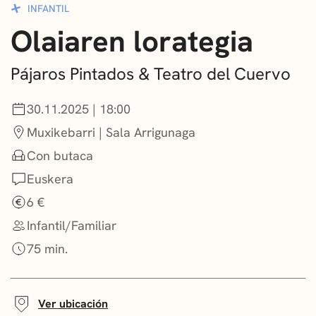
INFANTIL
CONVOCATORIAS
Olaiaren lorategia
NOTICIAS
Pájaros Pintados & Teatro del Cuervo
GETXO KULTURA
30.11.2025 | 18:00
ASOCIACIONES CULTURALES
Muxikebarri | Sala Arrigunaga
Con butaca
Euskera
6 €
Infantil/Familiar
75 min.
Ver ubicación