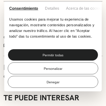
Consentimiento
Detalles
Acerca de las cookies
Ver ubicación
Usamos cookies para mejorar tu experiencia de
Añadir a tu calendario
navegación, mostrarte contenidos personalizados y
analizar nuestro tráfico. Al hacer clic en “Aceptar
todo” das tu consentimiento al uso de las cookies.
Comparte este evento:
Whatsapp
Facebook
X
Permitir todas
INFORMACIÓN
Personalizar
Cine infantil dominical 2023
Denegar
TE PUEDE INTERESAR