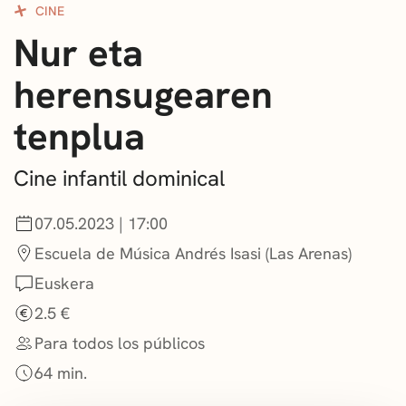
CINE
CONVOCATORIAS
Nur eta
NOTICIAS
herensugearen
GETXO KULTURA
tenplua
ASOCIACIONES CULTURALES
Cine infantil dominical
07.05.2023 | 17:00
Escuela de Música Andrés Isasi (Las Arenas)
Euskera
2.5 €
Para todos los públicos
64 min.