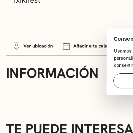
Consen
Ver ubicación
Añadir a tu calendario
Usamos c
personali
consentim
INFORMACIÓN
TE PUEDE INTERES