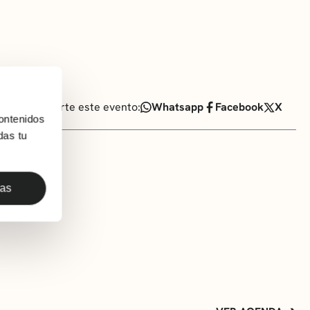
Comparte este evento:
Whatsapp
Facebook
X
ontenidos
das tu
das