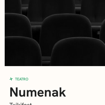
TEATRO
Numenak
Txikifest