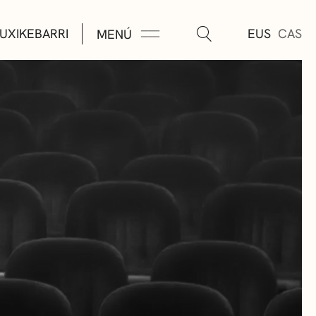
UXIKEBARRI
EUS
CAS
MENÚ
TURA
ÚSICA
AS