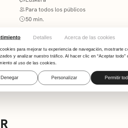
Para todos los públicos
50 min.
timiento
Detalles
Acerca de las cookies
ookies para mejorar tu experiencia de navegación, mostrarte c
zados y analizar nuestro tráfico. Al hacer clic en “Aceptar todo” 
iento al uso de las cookies.
Denegar
Personalizar
Permitir to
Yarleku Teatro
AR