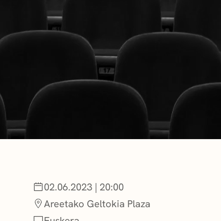
NOTICIAS
GETXO KULTU
ASOCIACIONES
02.06.2023 | 20:00
Areetako Geltokia Plaza
Euskera