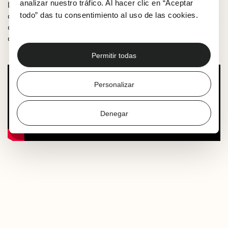
analizar nuestro tráfico. Al hacer clic en “Aceptar
La historia detrás de la creación del movimiento
todo” das tu consentimiento al uso de las cookies.
cinematográfico francés conocido como ‘Nouvelle Vague’,
centrándose en la producción de la innovadora película
de Jean-Luc Godard ‘Al final de la escapada’, en 1959.
Permitir todas
Personalizar
Denegar