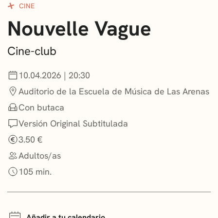
CINE
CONVOCATORIAS
Nouvelle Vague
NOTICIAS
Cine-club
GETXO KULTURA
10.04.2026 | 20:30
ASOCIACIONES CULTURALES
Auditorio de la Escuela de Música de Las Arenas
Con butaca
Versión Original Subtitulada
3.50 €
Adultos/as
105 min.
Añadir a tu calendario