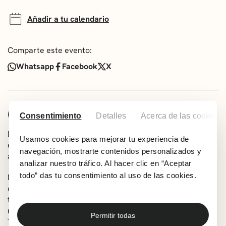
Añadir a tu calendario
Comparte este evento:
Whatsapp
Facebook
X
OBRARI BURUZ
Consentimiento
Detalles
Acerca de las cookies
La Fundación Besarkada celebra el XVIII Circuito Mujeres
Usamos cookies para mejorar tu experiencia de
en Escena en el que podremos disfrutar de teatro
navegación, mostrarte contenidos personalizados y
amateur interpretado por mujeres.
analizar nuestro tráfico. Al hacer clic en “Aceptar
todo” das tu consentimiento al uso de las cookies.
No queremos ser europeas es una obra que parte de la
cultura clásica griega para hablar de las mujeres de
todos los tiempos. Un elenco de nueve actrices con una
máxima clara: “Somos mujeres de Bilbao hablando de
Permitir todas
Troya y de las mujeres que quedan tras la guerra”.