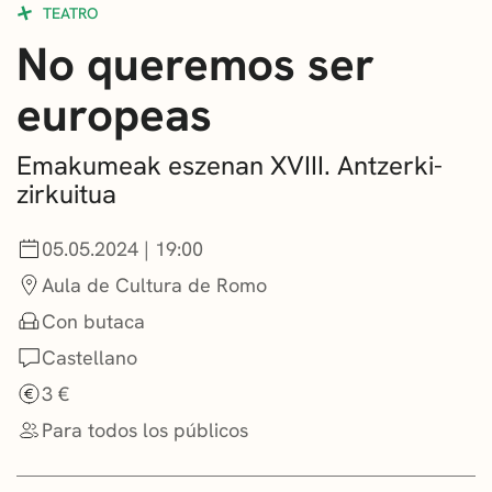
TEATRO
CONVOCATORIAS
No queremos ser
NOTICIAS
europeas
GETXO KULTURA
Emakumeak eszenan XVIII. Antzerki-
ASOCIACIONES CULTURALES
zirkuitua
05.05.2024 | 19:00
Aula de Cultura de Romo
Con butaca
Castellano
3 €
Para todos los públicos