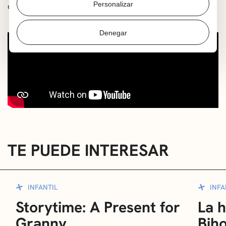
Personalizar
demostrar que aún tienen mucho que decir en la vida.
Denegar
TE PUEDE INTERESAR
INFANTIL
INFA
Storytime: A Present for
La h
Granny
Bih