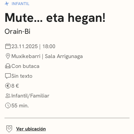
INFANTIL
CONVOCATORIAS
Mute... eta hegan!
NOTICIAS
Orain-Bi
GETXO KULTURA
23.11.2025 | 18:00
ASOCIACIONES CULTURALES
Muxikebarri | Sala Arrigunaga
Con butaca
Sin texto
8 €
Infantil/Familiar
55 min.
Ver ubicación