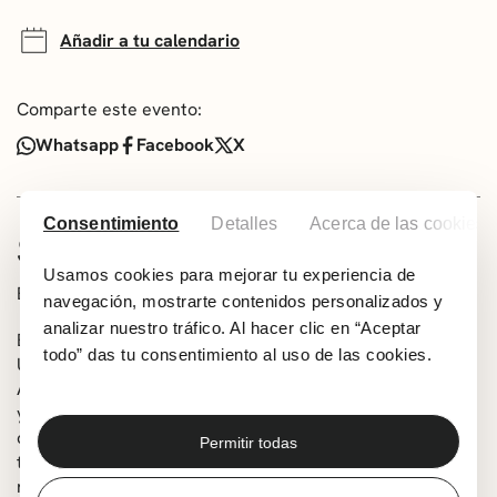
Añadir a tu calendario
Comparte este evento:
Whatsapp
Facebook
X
Consentimiento
Detalles
Acerca de las cookies
SOBRE EL ESPECTÁCULO
Usamos cookies para mejorar tu experiencia de
Entradas a la venta a partir del 8 de septiembre.
navegación, mostrarte contenidos personalizados y
analizar nuestro tráfico. Al hacer clic en “Aceptar
Este original espectáculo de circo-teatro (premiado en la
todo” das tu consentimiento al uso de las cookies.
Umore Azoka de Leioa y candidato a los Premios Max de
Artes Escénicas) nos acerca la entrañable historia de Toli
y Sara, dos artistas que vuelven a encontrarse 10 años
después de sufrir un fatídico accidente en el trapecio. A
Permitir todas
través de la amistad y la superación, intentarán
recuperar lo que queda de su frustrada carrera y