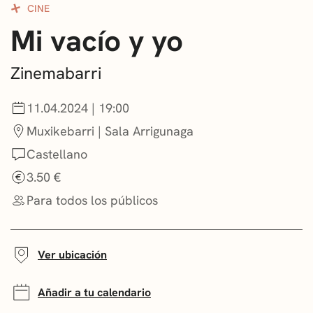
CINE
CONVOCATORIAS
Mi vacío y yo
NOTICIAS
Zinemabarri
GETXO KULTURA
11.04.2024 | 19:00
ASOCIACIONES CULTURALES
Muxikebarri | Sala Arrigunaga
Castellano
3.50 €
Para todos los públicos
Ver ubicación
Añadir a tu calendario