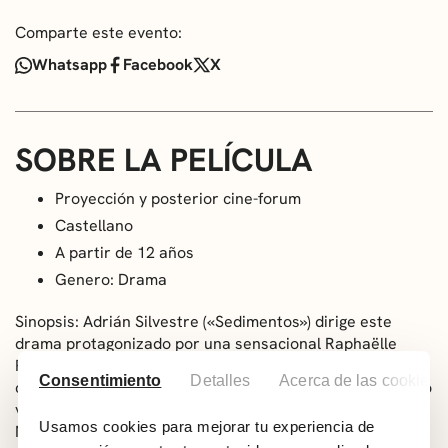
Comparte este evento:
Whatsapp
Facebook
X
SOBRE LA PELÍCULA
Proyección y posterior cine-forum
Castellano
A partir de 12 años
Genero: Drama
Sinopsis: Adrián Silvestre («Sedimentos») dirige este
drama protagonizado por una sensacional Raphaëlle
Pérez, que interpreta a una joven que, tras ser
Consentimiento
Detalles
Acerca de las cookies
diagnosticada de disforia de género, comenzará un arduo
viaje para asumir su verdadera identidad. Nominada a
Usamos cookies para mejorar tu experiencia de
Mejor Guión Original en los Premios Gaudí y al Arrebato