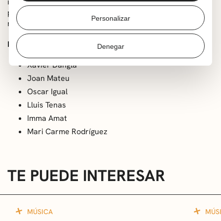
instrumentos de percusión. La formación tiene un estilo
particular que combina la habanera y los ritmos
Personalizar
marineros con la canción tradicional y popular.
Miembros del grupo:
Denegar
Xavier Dangla
Joan Mateu
Oscar Igual
Lluis Tenas
Imma Amat
Mari Carme Rodríguez
TE PUEDE INTERESAR
MÚSICA
MÚS