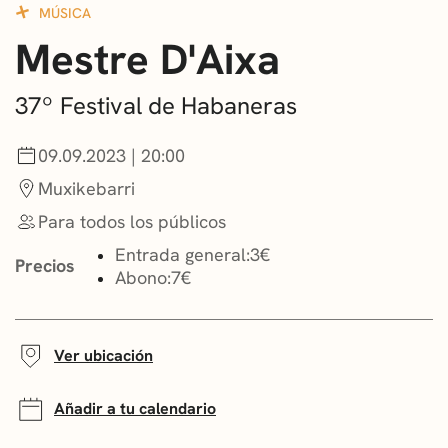
MÚSICA
CONVOCATORIAS
Mestre D'Aixa
NOTICIAS
37º Festival de Habaneras
GETXO KULTURA
09.09.2023 | 20:00
ASOCIACIONES CULTURALES
Muxikebarri
Para todos los públicos
Entrada general:
3€
Precios
Abono:
7€
Ver ubicación
Añadir a tu calendario