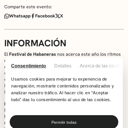
Comparte este evento:
Whatsapp
Facebook
X
INFORMACIÓN
El
Festival de Habaneras
nos acerca este año los ritmos
marineros de las formaciones catalanas Xarxa y Mestre
Consentimiento
Detalles
Acerca de las cookies
d’Aixa. El último día cerraremos el festival con la
compositora, trovadora y cantante Liuba Maria Hevia, la
cual se ha convertido en una de las voces
Usamos cookies para mejorar tu experiencia de
imprescindibles del panorama musical cubano e
navegación, mostrarte contenidos personalizados y
iberoamerican
analizar nuestro tráfico. Al hacer clic en “Aceptar
todo” das tu consentimiento al uso de las cookies.
Mestre d’Aixa
es un grupo de Habaneras que se formó
hace más de 35 años en Vilasar de Mar. El grupo siempre
ha mantenido su formación original compuesto por voces
mixtas, acordeón y guitarras acompañados por
Permitir todas