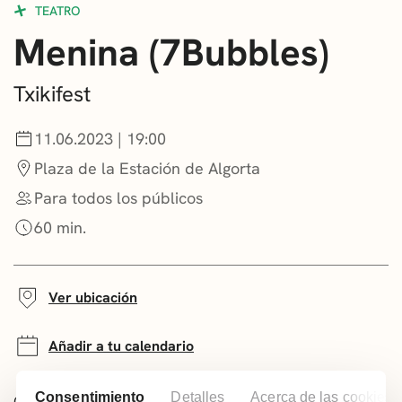
TEATRO
CONVOCATORIAS
Menina (7Bubbles)
NOTICIAS
Txikifest
GETXO KULTURA
11.06.2023 | 19:00
ASOCIACIONES CULTURALES
Plaza de la Estación de Algorta
Para todos los públicos
60 min.
Ver ubicación
Añadir a tu calendario
Consentimiento
Detalles
Acerca de las cookies
Comparte este evento: