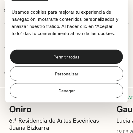
Whatsapp
Facebook
X
Usamos cookies para mejorar tu experiencia de
navegación, mostrarte contenidos personalizados y
analizar nuestro tráfico. Al hacer clic en “Aceptar
todo” das tu consentimiento al uso de las cookies.
INFORMACIÓN
Txikifest 2023
Permitir todas
TE PUEDE INTERESAR
Personalizar
Denegar
TEATRO
TEA
Oniro
Gau
6.ª Residencia de Artes Escénicas
Lucía
Juana Bizkarra
19.09.2