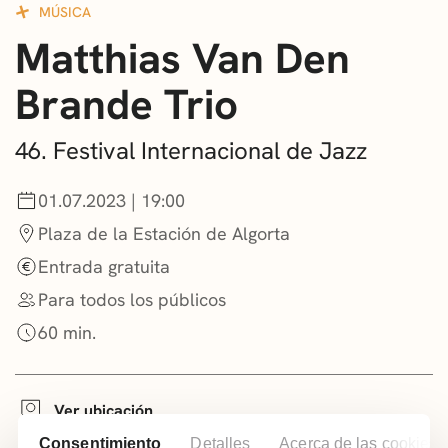
MÚSICA
CONVOCATORIAS
Matthias Van Den
NOTICIAS
Brande Trio
GETXO KULTURA
46. Festival Internacional de Jazz
ASOCIACIONES CULTURALES
01.07.2023 | 19:00
Plaza de la Estación de Algorta
Entrada gratuita
Para todos los públicos
60 min.
Ver ubicación
Consentimiento
Detalles
Acerca de las cookies