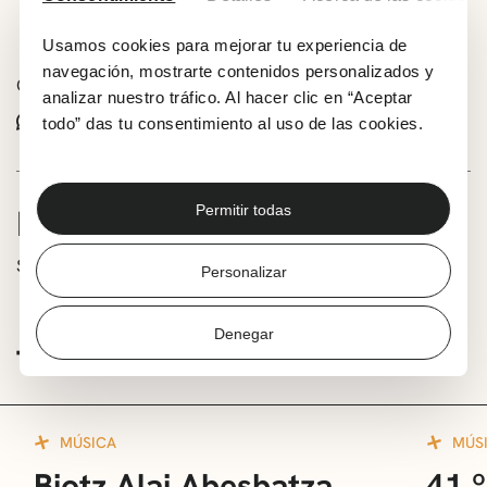
Añadir a tu calendario
Usamos cookies para mejorar tu experiencia de
navegación, mostrarte contenidos personalizados y
Comparte este evento:
analizar nuestro tráfico. Al hacer clic en “Aceptar
Whatsapp
Facebook
X
todo” das tu consentimiento al uso de las cookies.
INFORMACIÓN
Permitir todas
Sección ‘Tercer Milenio’
Personalizar
Denegar
TE PUEDE INTERESAR
MÚSICA
MÚS
Biotz Alai Abesbatza
41.º