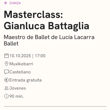
DANZA
CONVOCATORIAS
Masterclass:
NOTICIAS
Gianluca Battaglia
GETXO KULTURA
Maestro de Ballet de Lucía Lacarra
ASOCIACIONES CULTURALES
Ballet
10.10.2025 | 17:00
Muxikebarri
Castellano
Entrada gratuita
Jóvenes
90 min.