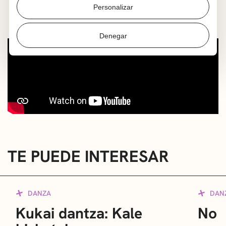
limitadas. Las plazas se adjudicarán por orden de
Personalizar
recepción de solicitudes.
Denegar
TE PUEDE INTERESAR
DANZA
DAN
Kukai dantza: Kale
No