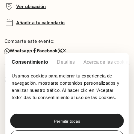
Ver ubicación
Añadir a tu calendario
Comparte este evento:
Whatsapp
Facebook
X
Consentimiento
Detalles
Acerca de las cookies
SOBRE LA ACTIVIDAD
Usamos cookies para mejorar tu experiencia de
navegación, mostrarte contenidos personalizados y
analizar nuestro tráfico. Al hacer clic en “Aceptar
Gianluca Battaglia es maestro de Ballet de Lucía
Lacarra Ballet.
todo” das tu consentimiento al uso de las cookies.
La Masterclass está dirigida a personas a partir de
12 años.
Inscripción: masterclass@getxo.eus
Permitir todas
Inscripción a partir del 22 de septiembre. Plazas