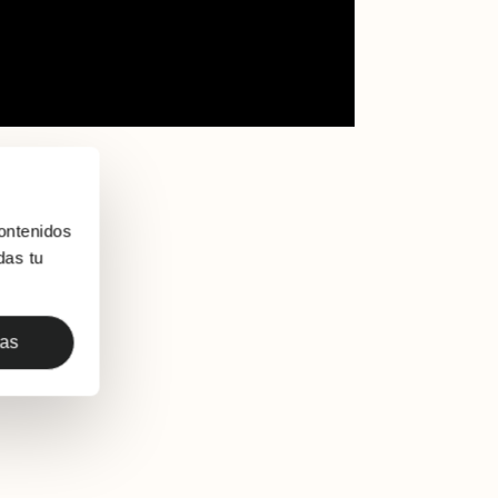
ontenidos
das tu
das