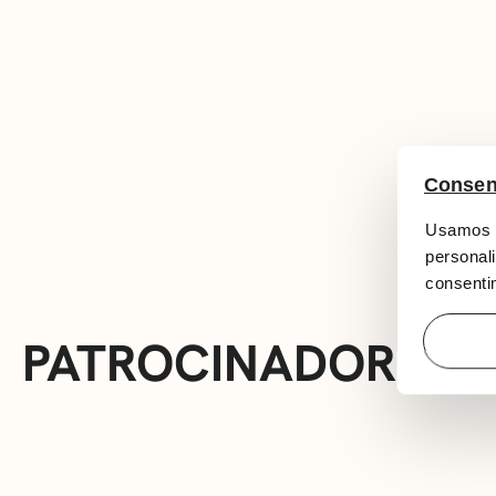
Consen
Usamos c
personali
consentim
PATROCINADORES