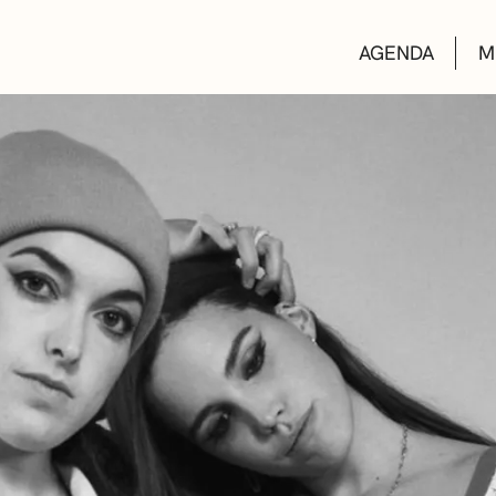
AGENDA
M
AULAS DE CUL
BIBLIOTECAS
ESCUELA DE M
CONVOCATORI