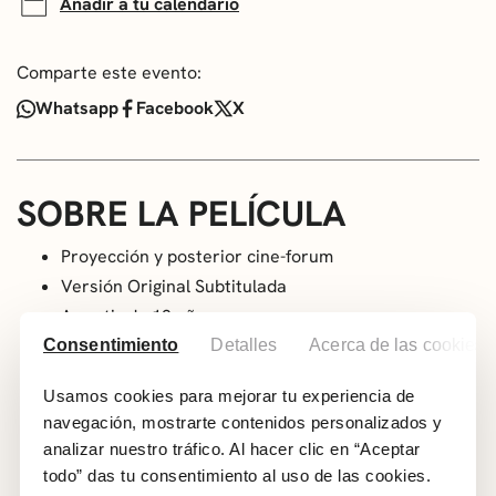
Añadir a tu calendario
Comparte este evento:
Whatsapp
Facebook
X
SOBRE LA PELÍCULA
Proyección y posterior cine-forum
Versión Original Subtitulada
A partir de 12 años
Genero: Comedia dramática. Vejez / Madurez.
Consentimiento
Detalles
Acerca de las cookies
Sexualidad y pornografía
Usamos cookies para mejorar tu experiencia de
Año: 2023
navegación, mostrarte contenidos personalizados y
País: España
analizar nuestro tráfico. Al hacer clic en “Aceptar
Duración: 80 min
todo” das tu consentimiento al uso de las cookies.
Dirección: Patricia Ortega