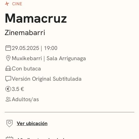
CINE
CONVOCATORIAS
Mamacruz
NOTICIAS
Zinemabarri
GETXO KULTURA
29.05.2025 | 19:00
ASOCIACIONES CULTURALES
Muxikebarri | Sala Arrigunaga
Con butaca
Versión Original Subtitulada
3.5 €
Adultos/as
Ver ubicación