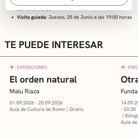
Inauguración y visita guiada
: Jueves, 4 de Junio a
las 19:00 horas
Visita guiada
: Jueves, 25 de Junio a las 19:00 horas
TE PUEDE INTERESAR
EXPOSICIONES
EXP
El orden natural
Otra
Malu Riaza
Funda
01.09.2026 - 20.09.2026
14.09.2
Aula de Cultura de Romo
Gratis
- 20:30
Bilin
Aula de