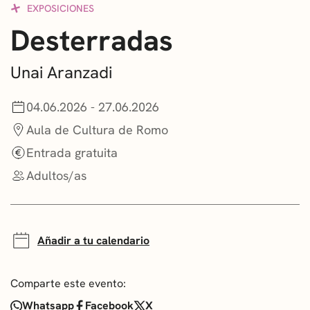
EXPOSICIONES
CONVOCATORIAS
Desterradas
NOTICIAS
Unai Aranzadi
GETXO KULTURA
04.06.2026 - 27.06.2026
ASOCIACIONES CULTURALES
Aula de Cultura de Romo
Entrada gratuita
Adultos/as
Añadir a tu calendario
Comparte este evento:
Whatsapp
Facebook
X