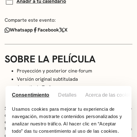
Añadir a tu calendario
Comparte este evento:
Whatsapp
Facebook
X
SOBRE LA PELÍCULA
Proyección y posterior cine-forum
Versión original subtitulada
A partir de 7 años
Consentimiento
Genero: Drama
Detalles
Acerca de las cookies
Sinopsis: La vida de Ane da un giro cuando semanalmente
Usamos cookies para mejorar tu experiencia de
comienza a recibir de forma anónima un ramo de flores
navegación, mostrarte contenidos personalizados y
en su casa. Por su parte las vidas de Lourdes y Tere
analizar nuestro tráfico. Al hacer clic en “Aceptar
también se ven afectadas por unas misteriosas flores. Un
todo” das tu consentimiento al uso de las cookies.
desconocido deposita cada semana un ramo en memoria