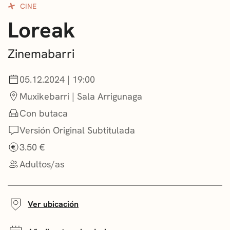
CINE
CONVOCATORIAS
Loreak
NOTICIAS
Zinemabarri
GETXO KULTURA
05.12.2024 | 19:00
ASOCIACIONES CULTURALES
Muxikebarri | Sala Arrigunaga
Con butaca
Versión Original Subtitulada
3.50 €
Adultos/as
Ver ubicación