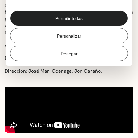
de alguien que fue importante en sus vidas. Esta es la
historia de tres mujeres, tres vidas alteradas por la mera
presencia de unas flores. Flores que harán brotar en
Permitir todas
ellas sentimientos que parecían olvidados… Pero al fin y
al cabo, no son más que flores..
Personalizar
Año: 2014
Denegar
Duración: 100 min
Dirección: José Mari Goenaga, Jon Garaño.