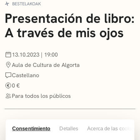
BESTELAKOAK
CONVOCATORIAS
Presentación de libro:
NOTICIAS
A través de mis ojos
GETXO KULTURA
ASOCIACIONES CULTURALES
13.10.2023 | 19:00
Aula de Cultura de Algorta
Castellano
0 €
Para todos los públicos
Añadir a tu calendario
Consentimiento
Detalles
Acerca de las cookies