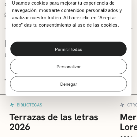
Usamos cookies para mejorar tu experiencia de
Comparte este evento:
navegación, mostrarte contenidos personalizados y
Whatsapp
Facebook
X
analizar nuestro tráfico. Al hacer clic en “Aceptar
todo” das tu consentimiento al uso de las cookies.
INFORMACIÓN
Permitir todas
De la mano de Guzmán Aranaga (autor)
Personalizar
TE PUEDE INTERESAR
Denegar
BIBLIOTECAS
OTR
Terrazas de las letras
Mer
2026
Lor