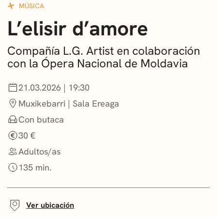
MÚSICA
CONVOCATORIAS
L’elisir d’amore
NOTICIAS
Compañía L.G. Artist en colaboración
GETXO KULTURA
con la Ópera Nacional de Moldavia
ASOCIACIONES CULTURALES
21.03.2026 | 19:30
Muxikebarri | Sala Ereaga
Con butaca
30 €
Adultos/as
135 min.
Ver ubicación