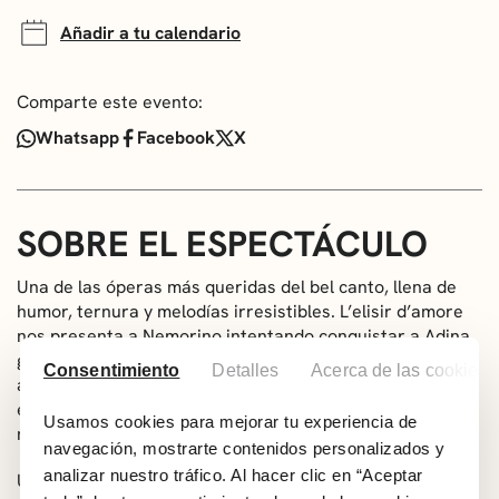
Añadir a tu calendario
Comparte este evento:
Whatsapp
Facebook
X
SOBRE EL ESPECTÁCULO
Una de las óperas más queridas del
bel cant
o, llena de
humor, ternura y melodías irresistibles. L’elisir d’amore
nos presenta a Nemorino intentando conquistar a Adina
gracias a un supuesto elixir que promete despertar el
Consentimiento
Detalles
Acerca de las cookies
amor. Donizetti firma una partitura luminosa que culmina
en la inolvidable
Una furtiva lágrima
, uno de los grandes
Usamos cookies para mejorar tu experiencia de
momentos del repertorio.
navegación, mostrarte contenidos personalizados y
analizar nuestro tráfico. Al hacer clic en “Aceptar
Una comedia romántica que sigue conquistando