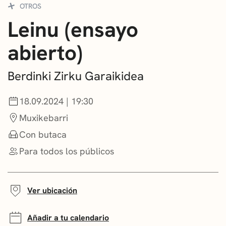
OTROS
CONVOCATORIAS
Leinu (ensayo
NOTICIAS
abierto)
GETXO KULTURA
Berdinki Zirku Garaikidea
ASOCIACIONES CULTURALES
18.09.2024 | 19:30
Muxikebarri
Con butaca
Para todos los públicos
Ver ubicación
Añadir a tu calendario