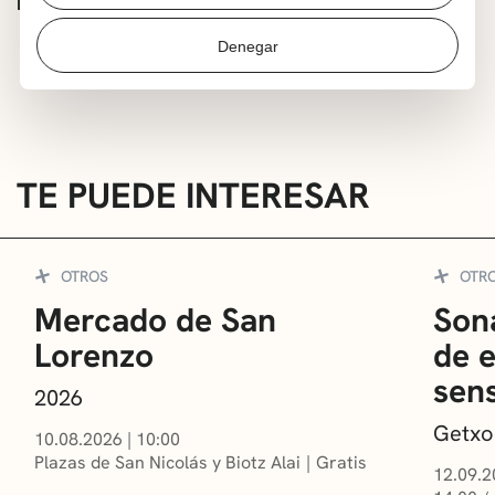
Muxikebarri y RKE.
Denegar
TE PUEDE INTERESAR
OTROS
OTR
Mercado de San
Sona
Lorenzo
de 
sens
2026
Getxo
10.08.2026
|
10:00
Plazas de San Nicolás y Biotz Alai
Gratis
12.09.2