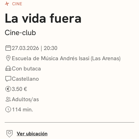
CINE
CONVOCATORIAS
La vida fuera
NOTICIAS
Cine-club
GETXO KULTURA
27.03.2026 | 20:30
ASOCIACIONES CULTURALES
Escuela de Música Andrés Isasi (Las Arenas)
Con butaca
Castellano
3.50 €
Adultos/as
114 min.
Ver ubicación