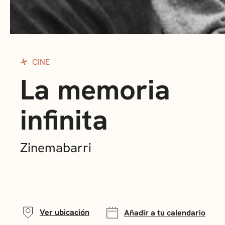
CINE
La memoria
infinita
Zinemabarri
Ver ubicación
Añadir a tu calendario