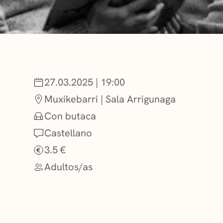
NOTICIAS
GETXO KULTU
27.03.2025 | 19:00
ASOCIACIONES
Muxikebarri | Sala Arrigunaga
Con butaca
Castellano
3.5 €
Adultos/as