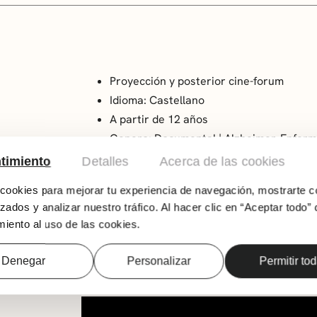
Proyección y posterior cine-forum
Idioma: Castellano
A partir de 12 años
Genero: Documental | Alzheimer. Enfer
Año: 2023
timiento
Detalles
Acerca de las cookies
País: Chile
ookies para mejorar tu experiencia de navegación, mostrarte c
Duración: 85 min
zados y analizar nuestro tráfico. Al hacer clic en “Aceptar todo” 
Dirección: Maite Alberdi
iento al uso de las cookies.
Augusto y Paulina llevan juntos 25 años. A él
Ambos temen el día en que deje de reconocer
Denegar
Personalizar
Permitir to