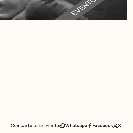
RA
 CULTURALES
Comparte este evento:
Whatsapp
Facebook
X