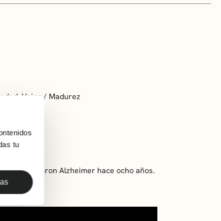
medad. Vejez / Madurez
ontenidos
das tu
 le diagnosticaron Alzheimer hace ocho años.
la.
das