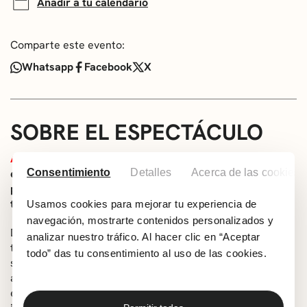
Añadir a tu calendario
Comparte este evento:
Whatsapp
Facebook
X
SOBRE EL ESPECTÁCULO
Aviso:
en este espectáculo se usan luces
Consentimiento
Detalles
Acerca de las cookies
estroboscópicas, que pueden afectar a aquellas
personas susceptibles de sufrir epilepsia fotosensible o
tengan cualquier otro tipo de fotosensibilidad.
Usamos cookies para mejorar tu experiencia de
navegación, mostrarte contenidos personalizados y
Dicen que, hace tiempo, un pirata legendario escondió un
analizar nuestro tráfico. Al hacer clic en “Aceptar
tesoro capaz de cambiar destinos. Hoy, los últimos
todo” das tu consentimiento al uso de las cookies.
supervivientes de su tripulación siguen buscándolo,
aferrados a pistas que quizá ya no existen. En medio de
esta historia aparece Jim, un joven tabernero que jamás