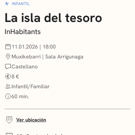
INFANTIL
CONVOCATORIAS
La isla del tesoro
NOTICIAS
InHabitants
GETXO KULTURA
11.01.2026 | 18:00
ASOCIACIONES CULTURALES
Muxikebarri | Sala Arrigunaga
Castellano
8 €
Infantil/Familiar
60 min.
Ver ubicación