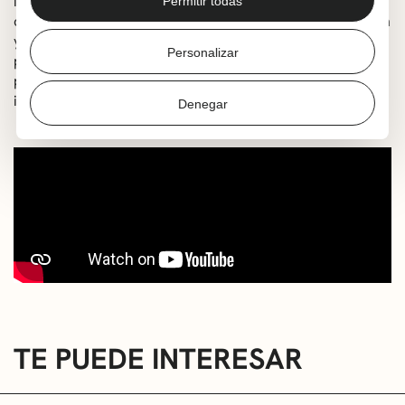
imaginó embarcarse en una aventura. En su viaje
Permitir todas
descubrirá que los tesoros no siempre brillan, que el bien
y el mal a veces se confunden, y que incluso los peores
Personalizar
pueden merecer una segunda oportunidad. Una
propuesta de InHabitants que actualiza el espíritu de La
isla del tesoro con ritmo, humor y mucha imaginación.
Denegar
TE PUEDE INTERESAR