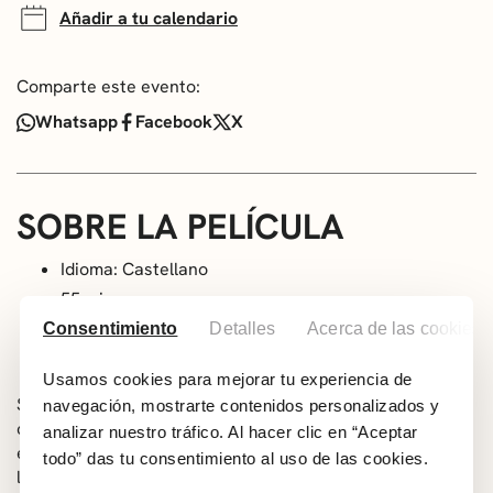
Añadir a tu calendario
Comparte este evento:
Whatsapp
Facebook
X
SOBRE LA PELÍCULA
Idioma: Castellano
55 min
Todos los públicos
Consentimiento
Detalles
Acerca de las cookies
Dirección: Charlie Belin
Usamos cookies para mejorar tu experiencia de
Sinopsis: Eli tiene una imaginación desbordante, es muy
navegación, mostrarte contenidos personalizados y
curiosa y le encantan los pájaros. Le gusta mirarlos y
analizar nuestro tráfico. Al hacer clic en “Aceptar
escucharlos y los observa en todo tipo de situaciones. En
todo” das tu consentimiento al uso de las cookies.
la calle, en la escuela… E incluso en la biblioteca, porque