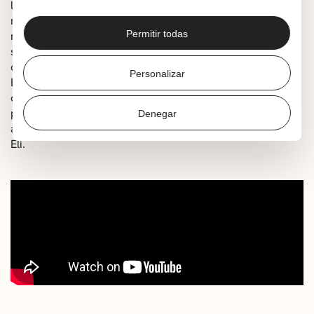
le encanta leer información sobre pájaros para saber
más. Un día, Anna, la bibliotecaria de la escuela le
Permitir todas
recomienda un libro de ornitología muy especial. Al día
siguiente, Eli vuelve a la biblioteca para devolverlo, tal y
como habían quedado, pero la biblioteca está cerrada.
Personalizar
Entonces Eli decide ir a casa de la bibliotecaria para
dárselo en persona. Anna vive en una isla llena de
pájaros en medio del río Loira. Así comienza una
Denegar
aventura en plena naturaleza, y un viaje inspirador para
Eli.