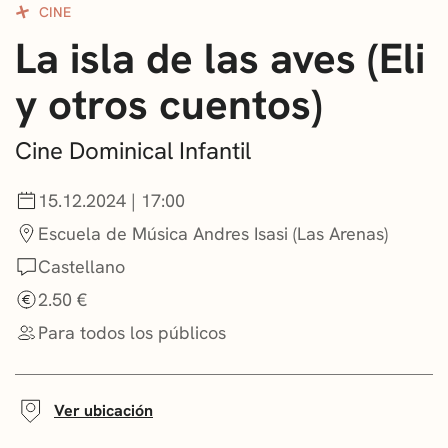
CINE
CONVOCATORIAS
La isla de las aves (Eli
NOTICIAS
y otros cuentos)
GETXO KULTURA
Cine Dominical Infantil
ASOCIACIONES CULTURALES
15.12.2024 | 17:00
Escuela de Música Andres Isasi (Las Arenas)
Castellano
2.50 €
Para todos los públicos
Ver ubicación