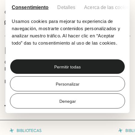
Consentimiento
Detalles
Acerca de las cookies
Comparte este evento:
Whatsapp
Usamos cookies para mejorar tu experiencia de
Facebook
X
navegación, mostrarte contenidos personalizados y
analizar nuestro tráfico. Al hacer clic en “Aceptar
todo” das tu consentimiento al uso de las cookies.
INFORMACIÓN
Cuentacuentos infantil ‘La nube glotona’ a cargo de
Permitir todas
Beldebil.
Entrada gratuíta, hasta completar aforo.
Personalizar
Denegar
TE PUEDE INTERESAR
BIBLIOTECAS
BIBL