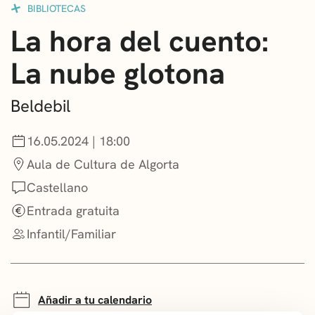
BIBLIOTECAS
CONVOCATORIAS
La hora del cuento:
NOTICIAS
La nube glotona
GETXO KULTURA
Beldebil
ASOCIACIONES CULTURALES
16.05.2024 | 18:00
Aula de Cultura de Algorta
Castellano
Entrada gratuita
Infantil/Familiar
Añadir a tu calendario