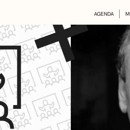
AGENDA
M
AULAS DE CUL
BIBLIOTECAS
ESCUELA DE M
CONVOCATORI