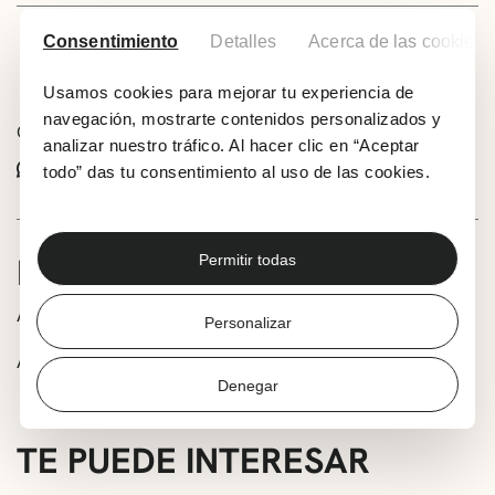
Consentimiento
Detalles
Acerca de las cookies
Añadir a tu calendario
Usamos cookies para mejorar tu experiencia de
navegación, mostrarte contenidos personalizados y
Comparte este evento:
analizar nuestro tráfico. Al hacer clic en “Aceptar
Whatsapp
Facebook
X
todo” das tu consentimiento al uso de las cookies.
INFORMACIÓN
Permitir todas
A cargo de su autora Sonyaguar Fuego
Personalizar
A partir de 5 años
Denegar
TE PUEDE INTERESAR