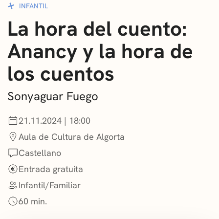
INFANTIL
CONVOCATORIAS
La hora del cuento:
NOTICIAS
Anancy y la hora de
GETXO KULTURA
los cuentos
ASOCIACIONES CULTURALES
Sonyaguar Fuego
21.11.2024 | 18:00
Aula de Cultura de Algorta
Castellano
Entrada gratuita
Infantil/Familiar
60 min.