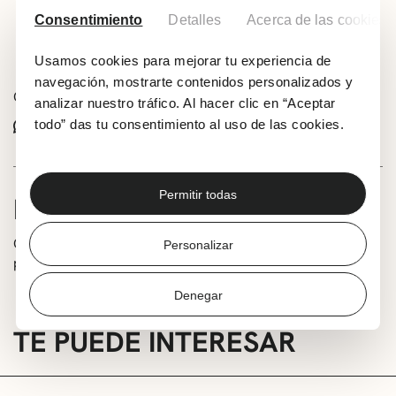
Consentimiento
Detalles
Acerca de las cookies
Añadir a tu calendario
Usamos cookies para mejorar tu experiencia de
navegación, mostrarte contenidos personalizados y
Comparte este evento:
analizar nuestro tráfico. Al hacer clic en “Aceptar
Whatsapp
Facebook
X
todo” das tu consentimiento al uso de las cookies.
Permitir todas
INFORMACIÓN
Cuéntame esta foto: Taller de identificación del
Personalizar
patrimonio de Getxo con fotografías
Denegar
TE PUEDE INTERESAR