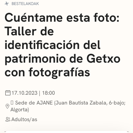
BESTELAKOAK
CONVOCATORIAS
Cuéntame esta foto:
NOTICIAS
Taller de
GETXO KULTURA
identificación del
ASOCIACIONES CULTURALES
patrimonio de Getxo
con fotografías
17.10.2023 | 18:00
 Sede de AJANE (Juan Bautista Zabala, 6-bajo;
Algorta)
Adultos/as