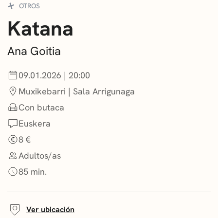
OTROS
CONVOCATORIAS
Katana
NOTICIAS
Ana Goitia
GETXO KULTURA
09.01.2026 | 20:00
ASOCIACIONES CULTURALES
Muxikebarri | Sala Arrigunaga
Con butaca
Euskera
8 €
Adultos/as
85 min.
Ver ubicación