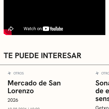
TE PUEDE INTERESAR
OTROS
OTR
Mercado de San
Sona
Lorenzo
de 
sens
2026
Getxo