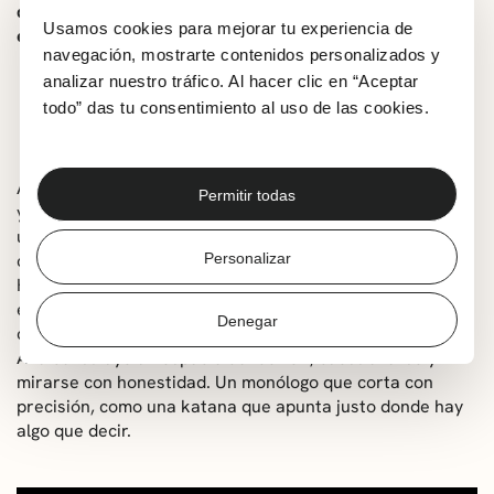
de mañana, 9 de enero, en la taquilla de Muxikebarri, en
Usamos cookies para mejorar tu experiencia de
el siguiente horario:
navegación, mostrarte contenidos personalizados y
Lunes a jueves: 12:00-14:30 / 16:30-20:00
analizar nuestro tráfico. Al hacer clic en “Aceptar
todo” das tu consentimiento al uso de las cookies.
Viernes y sábado: 16:30-21:30
Domingo: 11:30-13:30 / 17:00-19:00
Ana Goitia es pura intensidad: lo que vive, lo que observa
Permitir todas
y, sobre todo, cómo lo cuenta. En Katana, lleva a escena
un monólogo directo y afilado, donde lo cotidiano se
convierte en material cómico y reflexión compartida.
Personalizar
Habla de la música y del marketing de hoy, del furor por
el sold out, de familias enteras disfrutando de los
Denegar
conciertos, machismo, gordofobia y temas de actualidad.
Ana construye un espacio donde reír, cuestionarse y
mirarse con honestidad. Un monólogo que corta con
precisión, como una katana que apunta justo donde hay
algo que decir.