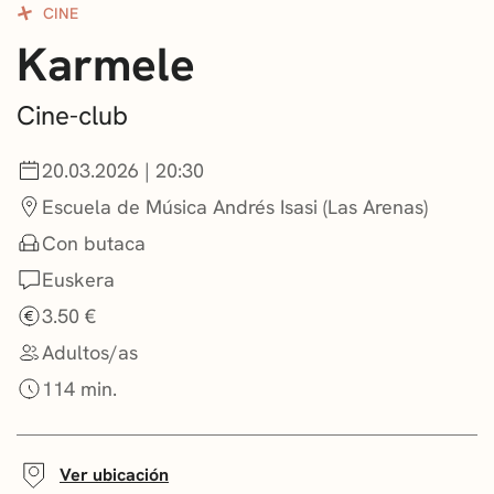
CINE
CONVOCATORIAS
Karmele
NOTICIAS
Cine-club
GETXO KULTURA
20.03.2026 | 20:30
ASOCIACIONES CULTURALES
Escuela de Música Andrés Isasi (Las Arenas)
Con butaca
Euskera
3.50 €
Adultos/as
114 min.
Ver ubicación