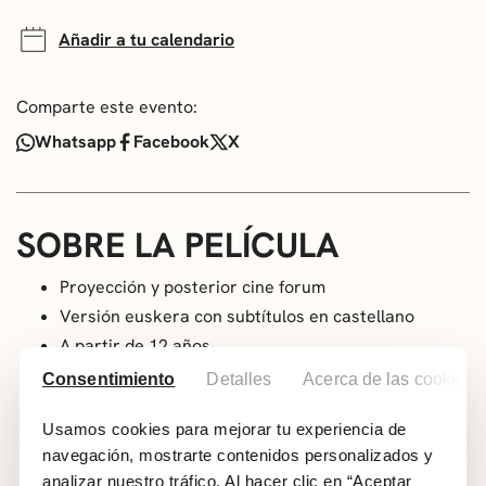
Añadir a tu calendario
Comparte este evento:
Whatsapp
Facebook
X
SOBRE LA PELÍCULA
Proyección y posterior cine forum
Versión euskera con subtítulos en castellano
A partir de 12 años
Género: Drama. Romance.
Consentimiento
Detalles
Acerca de las cookies
Año: 2025
Usamos cookies para mejorar tu experiencia de
País: España
navegación, mostrarte contenidos personalizados y
Duración: 114 min
analizar nuestro tráfico. Al hacer clic en “Aceptar