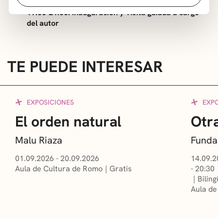
19:00-21:00: Inauguración y v
isita guiada a cargo
del autor
TE PUEDE INTERESAR
EXPOSICIONES
EXP
El orden natural
Otra
Malu Riaza
Funda
01.09.2026 - 20.09.2026
14.09.2
Aula de Cultura de Romo
Gratis
- 20:30
Bilin
Aula de