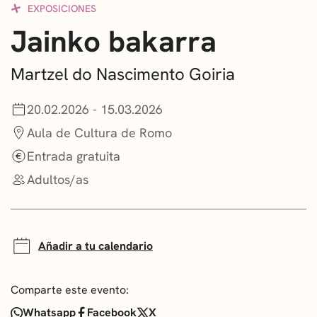
EXPOSICIONES
CONVOCATORIAS
Jainko bakarra
NOTICIAS
Martzel do Nascimento Goiria
GETXO KULTURA
20.02.2026 - 15.03.2026
ASOCIACIONES CULTURALES
Aula de Cultura de Romo
Entrada gratuita
Adultos/as
Añadir a tu calendario
Comparte este evento:
Whatsapp
Facebook
X