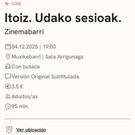
CINE
CONVOCATORIAS
Itoiz. Udako sesioak.
NOTICIAS
Zinemabarri
GETXO KULTURA
04.12.2025 | 19:00
ASOCIACIONES CULTURALES
Muxikebarri | Sala Arrigunaga
Con butaca
Versión Original Subtitulada
3.5 €
Adultos/as
95 min.
Ver ubicación