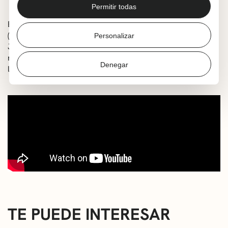
Dirección:
Larraitz Zuazo
Permitir todas
El hallazgo de unas cintas olvidadas del mítico grupo Itoiz
(un referente en la música vasca de los 70 y 80) tiene en
Personalizar
Juan Carlos Pérez un efecto catalizador, que le lleva a
reencontrarse con un pasado que le parecía ya muy
Denegar
lejano.
TE PUEDE INTERESAR