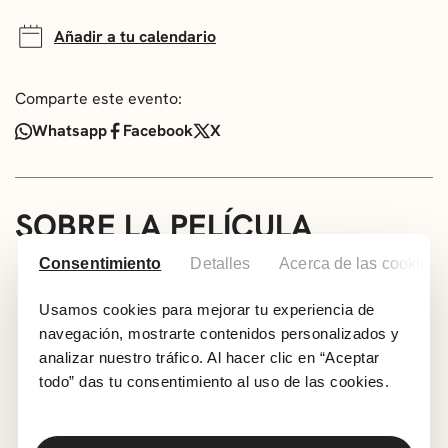
Añadir a tu calendario
Comparte este evento:
Whatsapp
Facebook
X
SOBRE LA PELÍCULA
Proyección y posterior cine-forum
Consentimiento
Detalles
Acerca de las cookies
Euskera. Subtítulos en castellano.
Usamos cookies para mejorar tu experiencia de
Todos los públicos
navegación, mostrarte contenidos personalizados y
Genero: Documental.
analizar nuestro tráfico. Al hacer clic en “Aceptar
Año: 2024
todo” das tu consentimiento al uso de las cookies.
País: España
Duración: 95 min