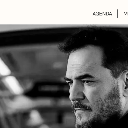
AGENDA
M
AULAS DE CUL
BIBLIOTECAS
ESCUELA DE M
CONVOCATORI