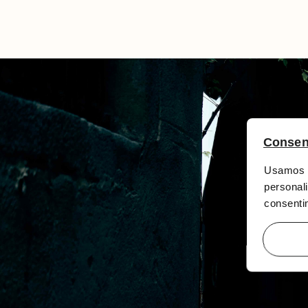
Consen
Usamos c
personali
consentim