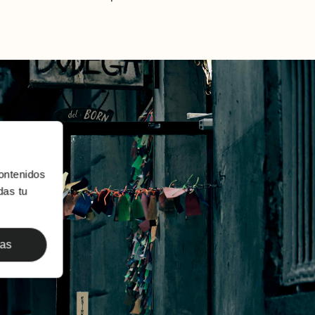
ontenidos
das tu
das