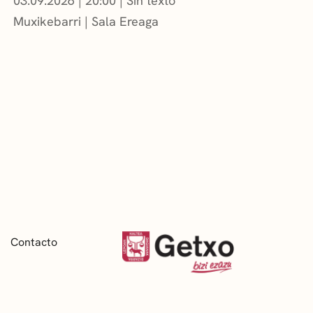
03.09.2026
|
20:00
Sin texto
Muxikebarri
|
Sala Ereaga
Contacto