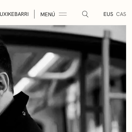
UXIKEBARRI
EUS
CAS
MENÚ
TURA
ÚSICA
AS