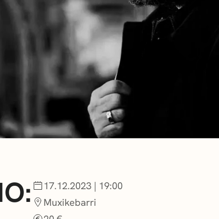
NOTICIAS
GETXO KULTU
ASOCIACIONES
NO:
17.12.2023 | 19:00
Muxikebarri
20 €