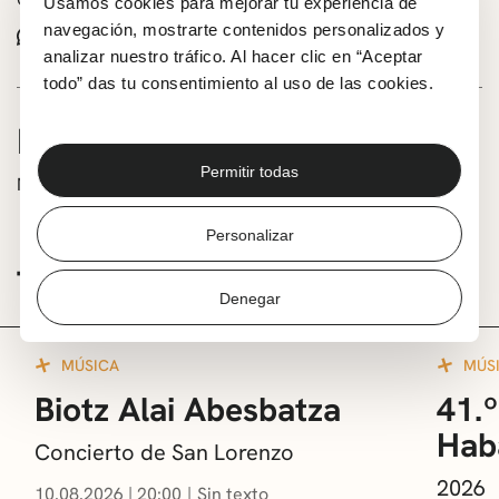
Usamos cookies para mejorar tu experiencia de
navegación, mostrarte contenidos personalizados y
Whatsapp
Facebook
X
analizar nuestro tráfico. Al hacer clic en “Aceptar
todo” das tu consentimiento al uso de las cookies.
INFORMACIÓN
Permitir todas
Marchin’ band
Personalizar
TE PUEDE INTERESAR
Denegar
MÚSICA
MÚS
Biotz Alai Abesbatza
41.º
Hab
Concierto de San Lorenzo
2026
10.08.2026
|
20:00
Sin texto