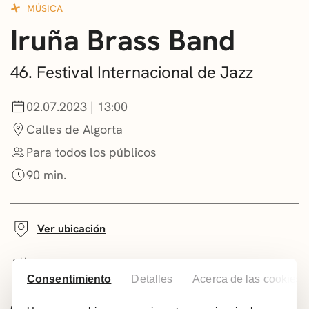
MÚSICA
CONVOCATORIAS
Iruña Brass Band
NOTICIAS
46. Festival Internacional de Jazz
GETXO KULTURA
02.07.2023 | 13:00
ASOCIACIONES CULTURALES
Calles de Algorta
Para todos los públicos
90 min.
Ver ubicación
Añadir a tu calendario
Consentimiento
Detalles
Acerca de las cookies
Comparte este evento: