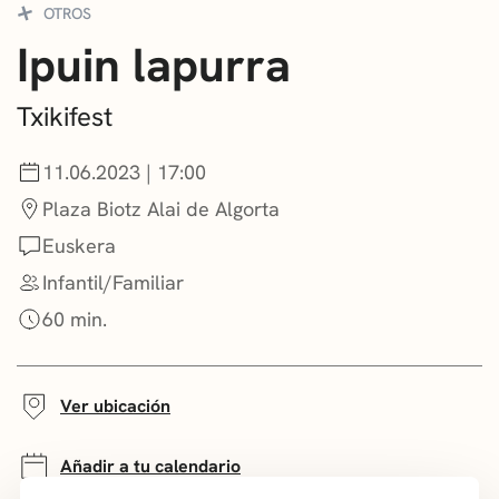
OTROS
CONVOCATORIAS
Ipuin lapurra
NOTICIAS
Txikifest
GETXO KULTURA
11.06.2023 | 17:00
ASOCIACIONES CULTURALES
Plaza Biotz Alai de Algorta
Euskera
Infantil/Familiar
60 min.
Ver ubicación
Añadir a tu calendario