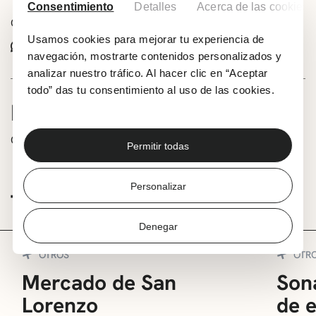
Consentimiento
Detalles
Acerca de las cookies
Comparte este evento:
Usamos cookies para mejorar tu experiencia de
Whatsapp
Facebook
X
navegación, mostrarte contenidos personalizados y
analizar nuestro tráfico. Al hacer clic en “Aceptar
todo” das tu consentimiento al uso de las cookies.
INFORMACIÓN
Cuentacuentos de la mano de Toni La Sal, 4-12 años.
Permitir todas
Personalizar
TE PUEDE INTERESAR
Denegar
OTROS
OTR
Mercado de San
Sona
Lorenzo
de 