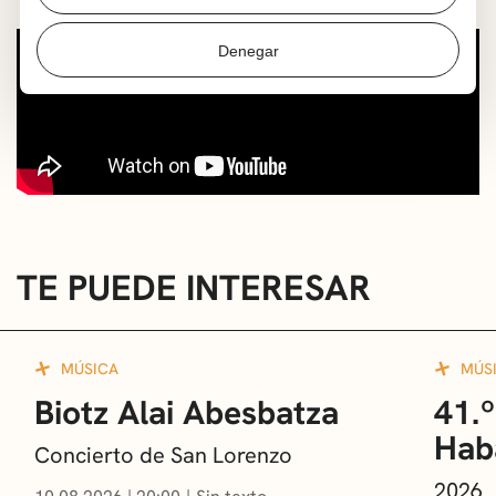
Denegar
TE PUEDE INTERESAR
MÚSICA
MÚS
Biotz Alai Abesbatza
41.º
Hab
Concierto de San Lorenzo
2026