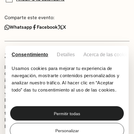
Comparte este evento:
Whatsapp
Facebook
X
SOBRE EL ESPECTÁCULO
Consentimiento
Detalles
Acerca de las cookies
En la primera mitad del siglo XX, la música de
Usamos cookies para mejorar tu experiencia de
Centroeuropa influencia de manera reconocible la
navegación, mostrarte contenidos personalizados y
industria cultural de Hollywood. Los artistas del disuelto
analizar nuestro tráfico. Al hacer clic en “Aceptar
imperio Austrohúngaro vuelcan su creatividad en el cine,
todo” das tu consentimiento al uso de las cookies.
y las operetas renacen en tierra americana. El vocalista
Botond Ódor, la pianista Luminita Duca y la narradora
Lucía Astigarraga rescatan algunos de los más populares
temas que florecieron en tierras americanas.
Permitir todas
Espectáculo seleccionado en la convocatoria ‘Getxo
Eszena Irekia’.
Personalizar