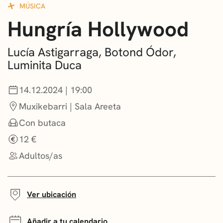
MÚSICA
CONVOCATORIAS
Hungría Hollywood
NOTICIAS
Lucía Astigarraga, Botond Ódor,
GETXO KULTURA
Luminita Duca
ASOCIACIONES CULTURALES
14.12.2024 | 19:00
Muxikebarri | Sala Areeta
Con butaca
12 €
Adultos/as
Ver ubicación
Añadir a tu calendario