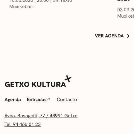
10.08.2026
|
20:00
Sin texto
Muxikebarri
03.09.2
Muxikeb
VER AGENDA
Agenda
Entradas
Contacto
Avda. Basagoiti, 77 / 48991 Getxo
Tel: 94 466 01 23