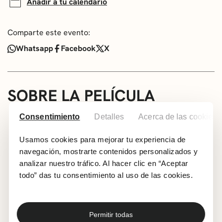
Añadir a tu calendario
Comparte este evento:
Whatsapp
Facebook
X
SOBRE LA PELÍCULA
Proyección y posterior cine-forum
Consentimiento
Detalles
Acerca de las cookies
Versión Original Subtitulada
Usamos cookies para mejorar tu experiencia de
A partir de 16 años
navegación, mostrarte contenidos personalizados y
Genero: Drama | Adolescencia. Sexualidad y
analizar nuestro tráfico. Al hacer clic en “Aceptar
pornografía
todo” das tu consentimiento al uso de las cookies.
Año: 2023
País: Reino Unido
Duración: 90 min
Permitir todas
Dirección: Molly Manning Walker