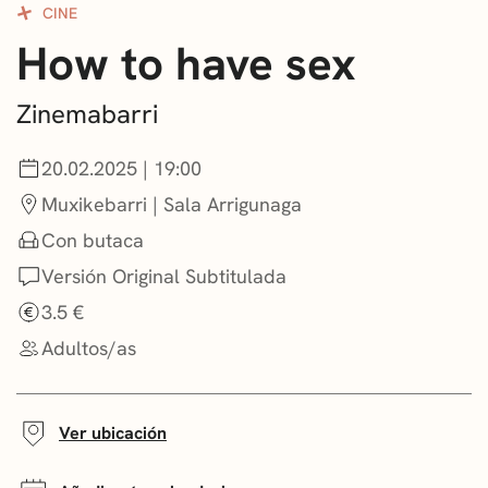
CINE
CONVOCATORIAS
How to have sex
NOTICIAS
Zinemabarri
GETXO KULTURA
20.02.2025 | 19:00
ASOCIACIONES CULTURALES
Muxikebarri | Sala Arrigunaga
Con butaca
Versión Original Subtitulada
3.5 €
Adultos/as
Ver ubicación