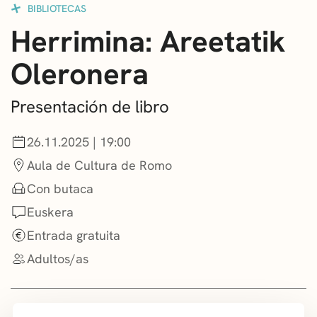
BIBLIOTECAS
CONVOCATORIAS
Herrimina: Areetatik
NOTICIAS
Oleronera
GETXO KULTURA
Presentación de libro
ASOCIACIONES CULTURALES
26.11.2025 | 19:00
Aula de Cultura de Romo
Con butaca
Euskera
Entrada gratuita
Adultos/as