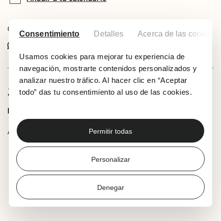
Comparte este evento:
Consentimiento
Detalles
Acerca de las cookies
Whatsapp
Facebook
X
Usamos cookies para mejorar tu experiencia de
navegación, mostrarte contenidos personalizados y
analizar nuestro tráfico. Al hacer clic en “Aceptar
SOBRE EL CONCIERTO
todo” das tu consentimiento al uso de las cookies.
Entrada gratuita hasta completar aforo
Alumnado y músicos/as:
Permitir todas
Violines: Emma Scott eta Anna Rowland
Personalizar
Contrabajo: Camilo Álvarez
Piano: Izaro Yáñez
Denegar
Acordeón: Byron Ángel