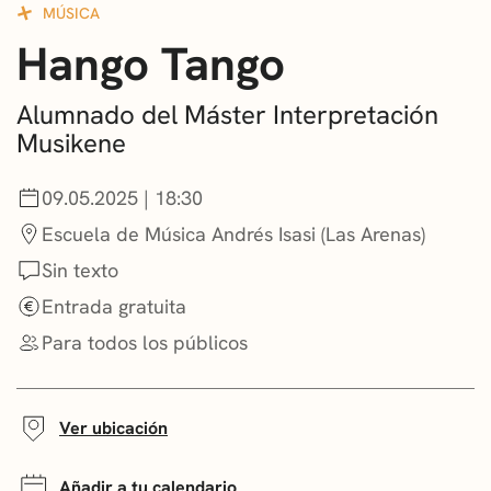
MÚSICA
CONVOCATORIAS
Hango Tango
NOTICIAS
Alumnado del Máster Interpretación
GETXO KULTURA
Musikene
ASOCIACIONES CULTURALES
09.05.2025 | 18:30
Escuela de Música Andrés Isasi (Las Arenas)
Sin texto
Entrada gratuita
Para todos los públicos
Ver ubicación
Añadir a tu calendario