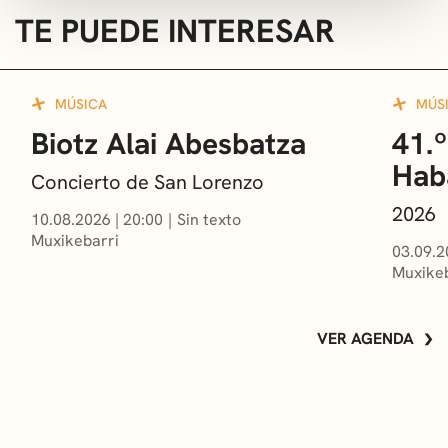
TE PUEDE INTERESAR
MÚSICA
MÚS
Biotz Alai Abesbatza
41.º
Hab
Concierto de San Lorenzo
2026
10.08.2026
|
20:00
Sin texto
Muxikebarri
03.09.2
Muxikeb
VER AGENDA