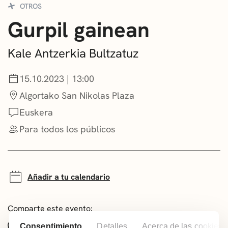
OTROS
CONVOCATORIAS
Gurpil gainean
NOTICIAS
Kale Antzerkia Bultzatuz
GETXO KULTURA
15.10.2023 | 13:00
ASOCIACIONES CULTURALES
Algortako San Nikolas Plaza
Euskera
Para todos los públicos
Añadir a tu calendario
Comparte este evento:
Whatsapp
Facebook
X
Consentimiento
Detalles
Acerca de las cookies