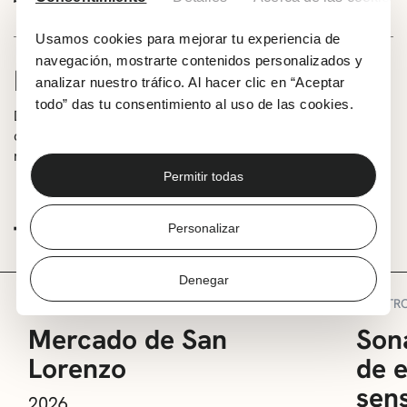
Usamos cookies para mejorar tu experiencia de
navegación, mostrarte contenidos personalizados y
INFORMACIÓN
analizar nuestro tráfico. Al hacer clic en “Aceptar
todo” das tu consentimiento al uso de las cookies.
Demode Quartet nos acerca un espectáculo musical con
cuatro voces a capella con grandes dosis de humor que
no dejará indiferente al público.
Permitir todas
TE PUEDE INTERESAR
Personalizar
Denegar
OTROS
OTR
Mercado de San
Sona
Lorenzo
de 
sens
2026