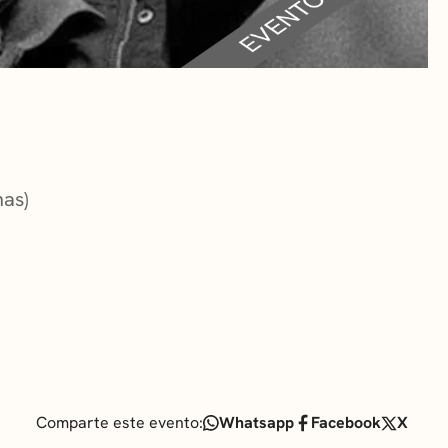
RA
 CULTURALES
nas)
Comparte este evento:
Whatsapp
Facebook
X