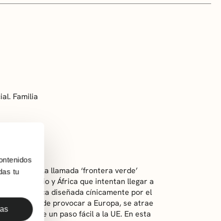
al. Familia
ontenidos
 conforman la llamada ‘frontera verde’
das tu
 Oriente Medio y África que intentan llegar a
is geopolítica diseñada cínicamente por el
 un intento de provocar a Europa, se atrae
das
 que promete un paso fácil a la UE. En esta