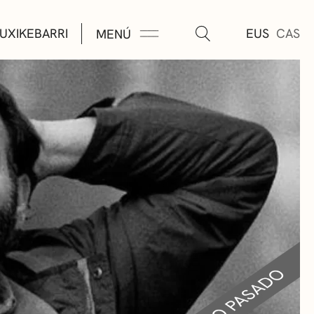
UXIKEBARRI
EUS
CAS
MENÚ
TURA
ÚSICA
AS