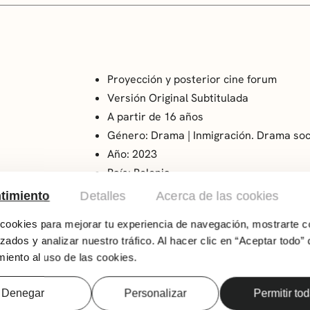
Proyección y posterior cine forum
Versión Original Subtitulada
A partir de 16 años
Género: Drama | Inmigración. Drama soci
Año: 2023
País: Polonia
Duración: 147 min
timiento
Detalles
Acerca de las cookies
Dirección: Agnieszka Holland
ookies para mejorar tu experiencia de navegación, mostrarte c
En los traicioneros y pantanosos bosques que
zados y analizar nuestro tráfico. Al hacer clic en “Aceptar todo” 
entre Bielorrusia y Polonia, los refugiados de
iento al uso de las cookies.
la Unión Europea se ven atrapados en una cris
dictador bielorruso Alexander Lukashenko. En
Denegar
Personalizar
Permitir to
a los refugiados a la frontera con propaganda