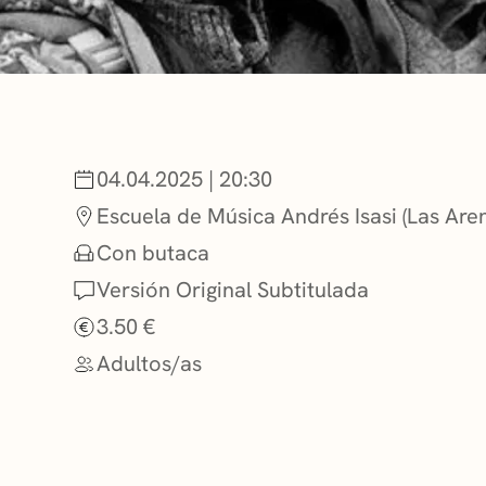
NOTICIAS
GETXO KULTU
04.04.2025 | 20:30
ASOCIACIONES
Escuela de Música Andrés Isasi (Las Are
Con butaca
Versión Original Subtitulada
3.50 €
Adultos/as