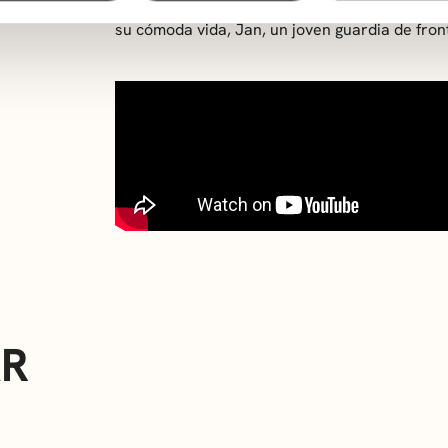
guerra oculta se entrecruzan las vidas de Jul
su cómoda vida, Jan, un joven guardia de fronte
AR