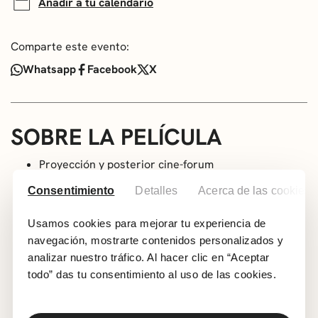
Añadir a tu calendario
Comparte este evento:
Whatsapp
Facebook
X
SOBRE LA PELÍCULA
Proyección y posterior cine-forum
Versión Original Subtitulada
Consentimiento
Detalles
Acerca de las cookies
A partir de 12 años
Genero: Drama.
Usamos cookies para mejorar tu experiencia de
Año: 2024
navegación, mostrarte contenidos personalizados y
analizar nuestro tráfico. Al hacer clic en “Aceptar
País: Portugal
todo” das tu consentimiento al uso de las cookies.
Duración: 129 min
Dirección: Miguel Gomes