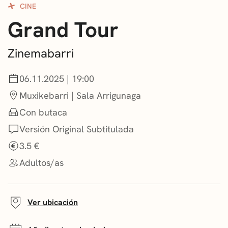
CINE
CONVOCATORIAS
Grand Tour
NOTICIAS
Zinemabarri
GETXO KULTURA
06.11.2025 | 19:00
ASOCIACIONES CULTURALES
Muxikebarri | Sala Arrigunaga
Con butaca
Versión Original Subtitulada
3.5 €
Adultos/as
Ver ubicación