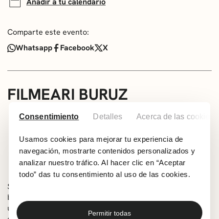
Añadir a tu calendario
Comparte este evento:
Whatsapp
Facebook
X
FILMEARI BURUZ
Proyección y posterior cine forum
Consentimiento
Detalles
Acerca de las cookies
Idioma: Castellano
143 min
Usamos cookies para mejorar tu experiencia de
navegación, mostrarte contenidos personalizados y
A partir de 12 años
analizar nuestro tráfico. Al hacer clic en “Aceptar
Dirección: Hlynur Palmason
todo” das tu consentimiento al uso de las cookies.
Sinopsis: Hlynur Pálmason, el director islandés de ‘Un
blanco, blanco día’, se lanza a escribir y dirigir ‘Godland’,
un largometraje inspirado en las primeras fotografías
Permitir todas
que se encontraron de Islandia y sus gentes, que ha sido