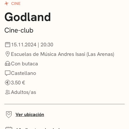
CINE
CONVOCATORIAS
Godland
NOTICIAS
Cine-club
GETXO KULTURA
15.11.2024 | 20:30
ASOCIACIONES CULTURALES
Escuelas de Música Andres Isasi (Las Arenas)
Con butaca
Castellano
3.50 €
Adultos/as
Ver ubicación