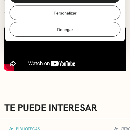
nominado en la sección Un Certain Regard del Festival de
Cannes.
Personalizar
Denegar
TE PUEDE INTERESAR
BIBLIOTECAS
OTR