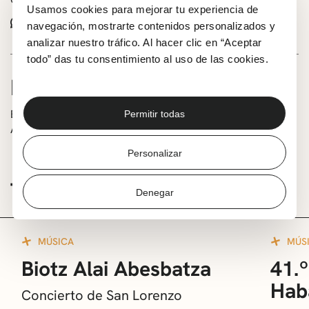
Usamos cookies para mejorar tu experiencia de
Whatsapp
Facebook
X
navegación, mostrarte contenidos personalizados y
analizar nuestro tráfico. Al hacer clic en “Aceptar
todo” das tu consentimiento al uso de las cookies.
INFORMACIÓN
Espectáculo itinerante de la Plaza de la Estación Las
Permitir todas
Arenas a la Avda. Zugazarte.
Personalizar
TE PUEDE INTERESAR
Denegar
MÚSICA
MÚS
Biotz Alai Abesbatza
41.º
Hab
Concierto de San Lorenzo