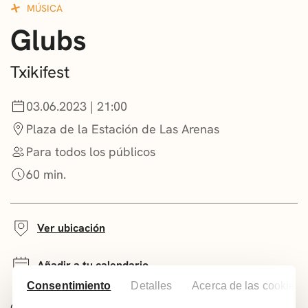
MÚSICA
CONVOCATORIAS
Glubs
NOTICIAS
Txikifest
GETXO KULTURA
03.06.2023 | 21:00
ASOCIACIONES CULTURALES
Plaza de la Estación de Las Arenas
Para todos los públicos
60 min.
Ver ubicación
Añadir a tu calendario
Consentimiento
Detalles
Acerca de las cookies
Comparte este evento: