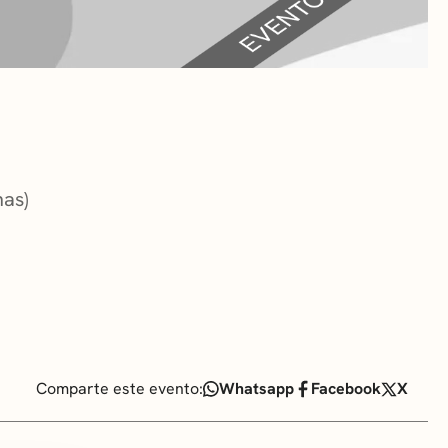
RA
 CULTURALES
nas)
Comparte este evento:
Whatsapp
Facebook
X