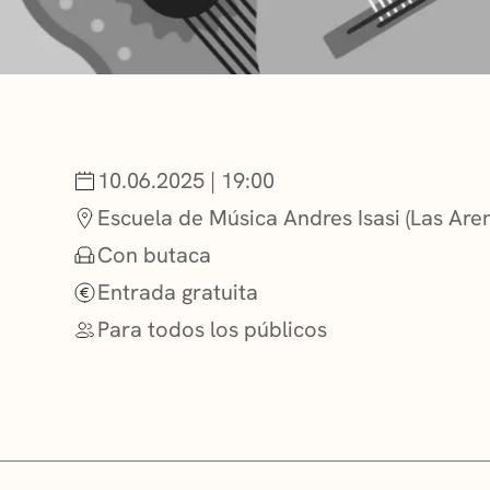
NOTICIAS
GETXO KULTU
10.06.2025 | 19:00
ASOCIACIONES
Escuela de Música Andres Isasi (Las Are
Con butaca
Entrada gratuita
Para todos los públicos