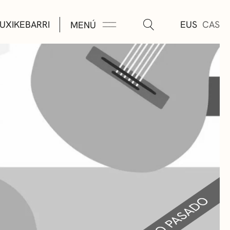
UXIKEBARRI
EUS
CAS
MENÚ
TURA
ÚSICA
AS