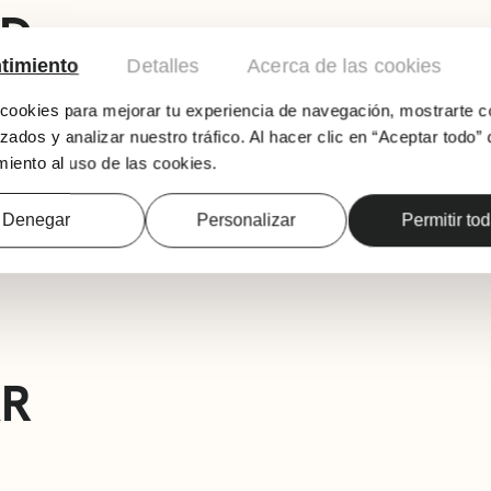
AD
timiento
Detalles
Acerca de las cookies
Audición de guitarra del alumnado de la profe
ookies para mejorar tu experiencia de navegación, mostrarte c
Andrés Isasi.
zados y analizar nuestro tráfico. Al hacer clic en “Aceptar todo” 
Programa de la actividad.
iento al uso de las cookies.
Entrada libre.
Denegar
Personalizar
Permitir to
AR