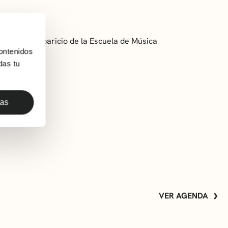
sora Idoia Aparicio de la Escuela de Música
ontenidos
das tu
das
VER AGENDA