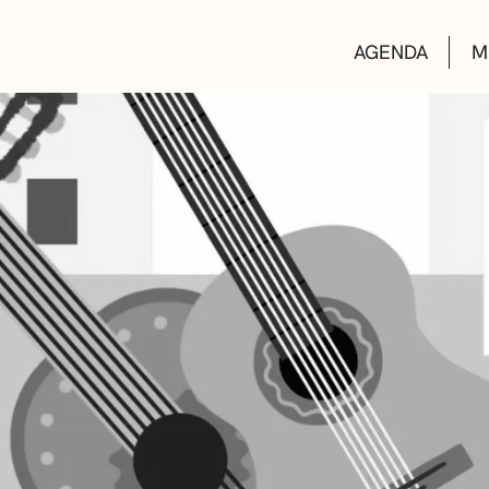
AGENDA
M
AULAS DE CUL
BIBLIOTECAS
ESCUELA DE M
CONVOCATORI